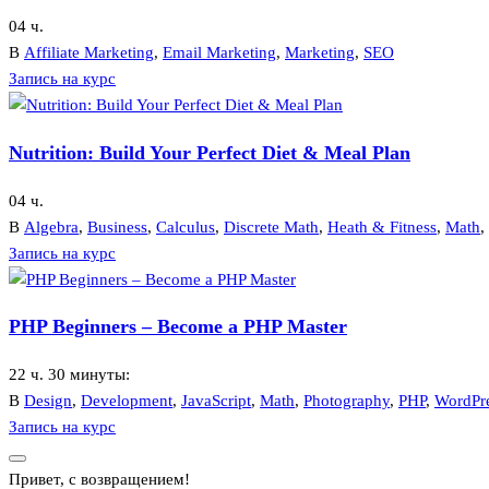
04 ч.
В
Affiliate Marketing
,
Email Marketing
,
Marketing
,
SEO
Запись на курс
Nutrition: Build Your Perfect Diet & Meal Plan
04 ч.
В
Algebra
,
Business
,
Calculus
,
Discrete Math
,
Heath & Fitness
,
Math
,
Запись на курс
PHP Beginners – Become a PHP Master
22 ч. 30 минуты:
В
Design
,
Development
,
JavaScript
,
Math
,
Photography
,
PHP
,
WordPr
Запись на курс
Привет, с возвращением!