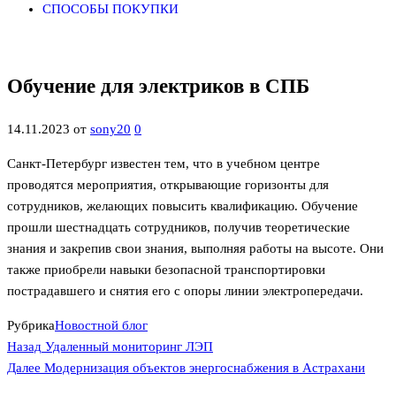
СПОСОБЫ ПОКУПКИ
Обучение для электриков в СПБ
14.11.2023
от
sony20
0
Санкт-Петербург известен тем, что в учебном центре
проводятся мероприятия, открывающие горизонты для
сотрудников, желающих повысить квалификацию. Обучение
прошли шестнадцать сотрудников, получив теоретические
знания и закрепив свои знания, выполняя работы на высоте. Они
также приобрели навыки безопасной транспортировки
пострадавшего и снятия его с опоры линии электропередачи.
Рубрика
Новостной блог
Предыдущая
Навигация
Назад
Удаленный мониторинг ЛЭП
запись
Следующая
Далее
Модернизация объектов энергоснабжения в Астрахани
по
запись