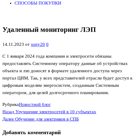
СПОСОБЫ ПОКУПКИ
Удаленный мониторинг ЛЭП
14.11.2023
от
sony20
0
С 1 января 2024 года компании и электросети обязаны
предоставлять Системному оператору данные об устройствах
объекта и лэп доносят в формате удаленного доступа через
портал ЦИМ. Так, у всех представителей отрасли будет доступ к
цифровым моделям энергосистем, созданным Системным
оператором, для целей долгосрочного планирования.
Рубрика
Новостной блог
Предыдущая
Навигация
Назад
Улучшение электросетей в 10 субъектах
запись
Следующая
Далее
Обучение для электриков в СПБ
по
запись
Добавить комментарий
записям