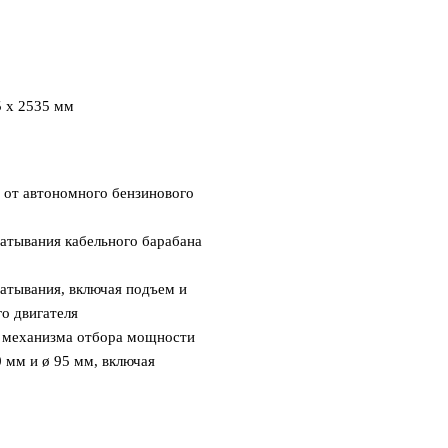
5 х 2535 мм
а от автономного бензинового
матывания кабельного барабана
матывания, включая подъем и
о двигателя
м механизма отбора мощности
0 мм и ø 95 мм, включая