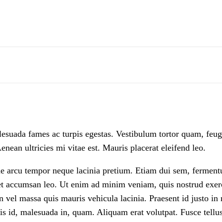
lesuada fames ac turpis egestas. Vestibulum tortor quam, feugia
nean ultricies mi vitae est. Mauris placerat eleifend leo.
ae arcu tempor neque lacinia pretium. Etiam dui sem, fermentum
t accumsan leo. Ut enim ad minim veniam, quis nostrud exerci
 vel massa quis mauris vehicula lacinia. Praesent id justo i
is id, malesuada in, quam. Aliquam erat volutpat. Fusce tellus