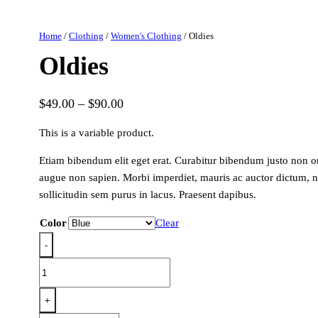
Home
/
Clothing
/
Women's Clothing
/ Oldies
Oldies
$
49.00
–
$
90.00
This is a variable product.
Etiam bibendum elit eget erat. Curabitur bibendum justo non o
augue non sapien. Morbi imperdiet, mauris ac auctor dictum, nis
sollicitudin sem purus in lacus. Praesent dapibus.
Color
Clear
-
Oldies
quantity
+