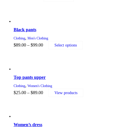
Black pants
,
Clothing
Men's Clothing
$
89.00
–
$
99.00
Select options
Top pants upper
,
Clothing
Women's Clothing
$
25.00
–
$
89.00
View products
Women’s dress