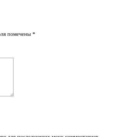
оля помечены
*
узере для последующих моих комментариев.