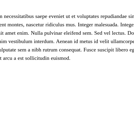
m necessitatibus saepe eveniet ut et voluptates repudiandae s
ient montes, nascetur ridiculus mus. Integer malesuada. Integ
 sit amet enim. Nulla pulvinar eleifend sem. Sed vel lectus. Do
nim vestibulum interdum. Aenean id metus id velit ullamcorper
vulputate sem a nibh rutrum consequat. Fusce suscipit libero eg
 arcu a est sollicitudin euismod.